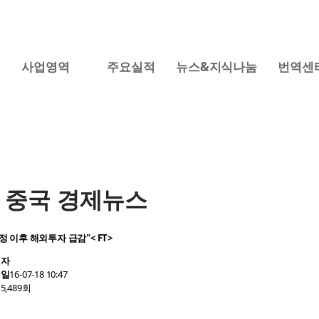
사업영역
주요실적
뉴스&지식나눔
번역센
我们MK
 중국 경제뉴스
정 이후 해외투자 급감"< FT>
성자
성일
16-07-18 10:47
회
5,489회