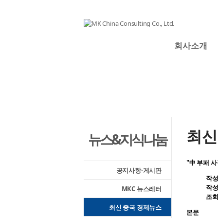
회사소개
최신
뉴스&지식나눔
"中 부패 사
공지사항·게시판
작
작
MKC 뉴스레터
조
최신 중국 경제뉴스
본문