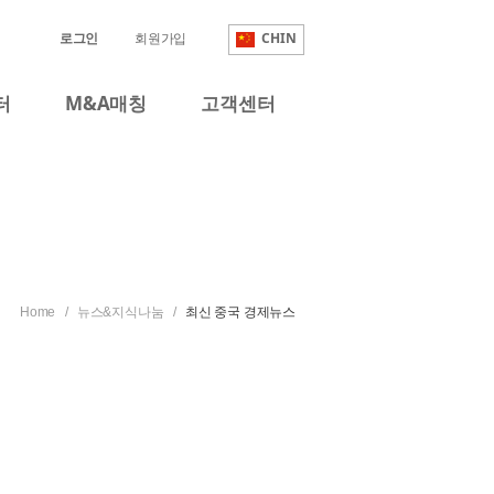
로그인
회원가입
CHIN
터
M&A매칭
고객센터
MKC就是您所寻求的专家组织！
C全体员工以最饱满的热忱恭候大家的到来。
Home / 뉴스&지식나눔 /
최신 중국 경제뉴스