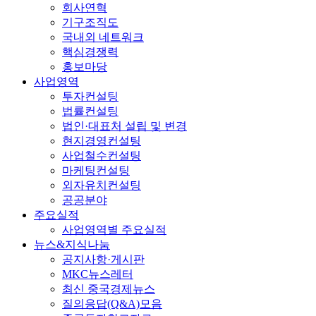
회사연혁
기구조직도
국내외 네트워크
핵심경쟁력
홍보마당
사업영역
투자컨설팅
법률컨설팅
법인·대표처 설립 및 변경
현지경영컨설팅
사업철수컨설팅
마케팅컨설팅
외자유치컨설팅
공공분야
주요실적
사업영역별 주요실적
뉴스&지식나눔
공지사항·게시판
MKC뉴스레터
최신 중국경제뉴스
질의응답(Q&A)모음